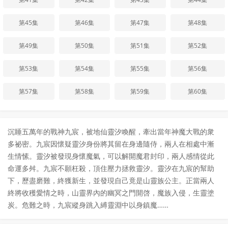
第45集
第46集
第47集
第48集
第49集
第50集
第51集
第52集
第53集
第54集
第55集
第56集
第57集
第58集
第59集
第60集
沉睡五萬年的戰神九宸，被地仙靈汐喚醒，牽出當年神魔大戰的衆
多祕密。九宸因懷疑靈汐身份將其留在身邊隨侍，兩人在相處中漸
生情愫。靈汐被發現身懷魔氣，可以解開魔君封印，兩人感情從此
命運多舛。九宸不願枉殺，頂住壓力拯救靈汐。靈汐在九宸的幫助
下，歷盡磨難，終獲新生，並發現自己竟是山靈族公主。正當兩人
終將收穫愛情之時，山靈界內的幽冥之門開啓，魔族入侵，生靈塗
炭。危難之時，九宸縱身跳入縛靈淵中以身鎮魔……