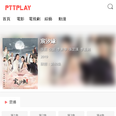

首頁
電影
電視劇
綜藝
動漫
宸汐緣
張震
倪妮
李東學
張芷溪
李嘉銘
2019
狀態：第60集
雲播
第1集
第2集
第3集
第4集