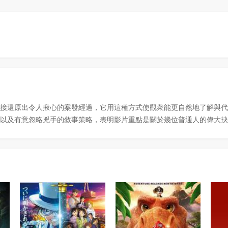
接還原出令人揪心的案發經過，它用這種方式使觀衆能更自然地了解與代
以及有意忽略兇手的敘事策略，表明影片重點是關於幾位普通人的偉大抉