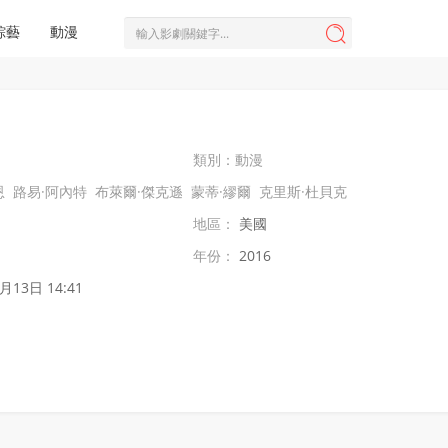
綜藝
動漫

類別：
動漫
恩
路易·阿內特
布萊爾·傑克遜
蒙蒂·繆爾
克里斯·杜貝克
地區：
美國
年份：
2016
月13日 14:41