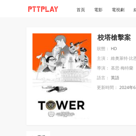
首頁
電影
電視劇
校塔槍擊案
狀態：
HD
主演：
維奧萊特·比
導演：
基思·梅特蘭
語言：
英語
更新時間：
2024年6