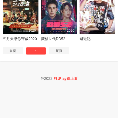
2020
2020
2020
五月天陪你守歲2020
菱格世代DD52
週遊記
首页
尾頁
1
@2022
PttPlay線上看