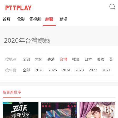

首頁
電影
電視劇
綜藝
動漫
2020年台灣綜藝
按地區
全部
大陸
香港
台灣
韓國
日本
美國
英國
按年份
全部
2026
2025
2024
2023
2022
2021
2
按更新排序