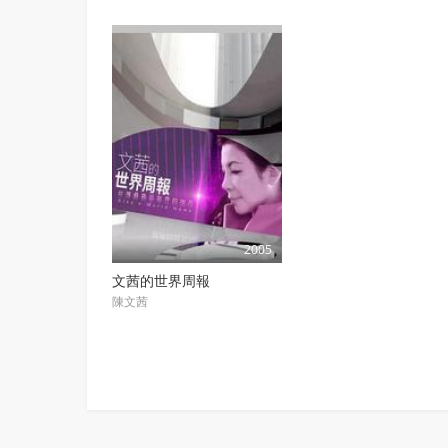
2005
文茜的世界周報
陳文茜